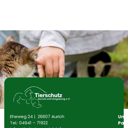
Eheweg 24 | 26607 Aurich
Uns
Tel.:
04941 – 71922
Par