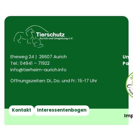
Eheweg 24 | 26607 Aurich
Uns
Tel.:
04941 – 71922
Par
info@tierheim-aurich.info
Öffnungszeiten: Di., Do. und Fr.: 15-17 Uhr
Kontakt
Interessentenbogen
Imp