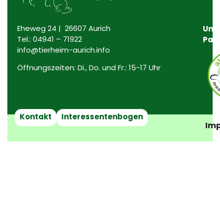
Eheweg 24 | 26607 Aurich
Uns
Tel.:
04941 – 71922
Par
info@tierheim-aurich.info
Öffnungszeiten: Di., Do. und Fr.: 15-17 Uhr
Kontakt
Interessentenbogen
Imp