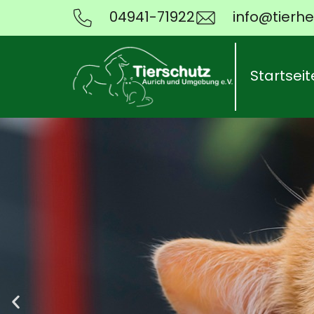
04941-71922
info@tierhe
Startseit