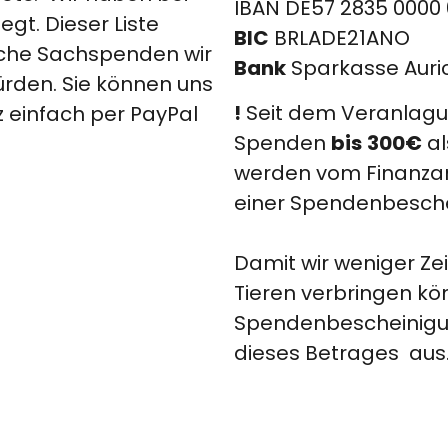
IBAN DE57 2835 0000 
egt. Dieser Liste
BIC
BRLADE21ANO
che Sachspenden wir
Bank
Sparkasse Aur
ürden. Sie können uns
!
Seit dem Veranlagu
 einfach per PayPal
bis
300€
Spenden
al
werden vom Finanzam
einer Spendenbesch
Damit wir weniger Ze
Tieren verbringen kön
Spendenbescheinigu
dieses Betrages aus.