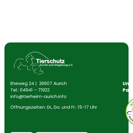
Eheweg 24 | 26607 Aurich
Uns
Tel.:
04941 – 71922
Par
info@tierheim-aurich.info
Öffnungszeiten: Di., Do. und Fr.: 15-17 Uhr