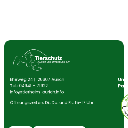
Eheweg 24 | 26607 Aurich
Uns
Tel.:
04941 – 71922
Par
info@tierheim-aurich.info
Öffnungszeiten: Di., Do. und Fr.: 15-17 Uhr