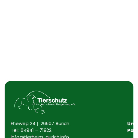
Eheweg 24 | 26607 Aurich
Uns
Tel.:
04941 – 71922
Par
info@tierheim-aurich.info