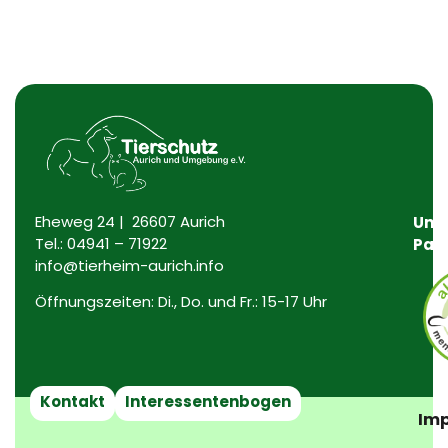
Eheweg 24 | 26607 Aurich
Uns
Tel.:
04941 – 71922
Par
info@tierheim-aurich.info
Öffnungszeiten: Di., Do. und Fr.: 15-17 Uhr
Kontakt
Interessentenbogen
Imp