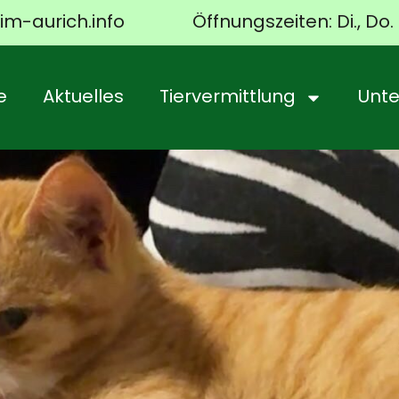
im-aurich.info
Öffnungszeiten: Di., Do. 
e
Aktuelles
Tiervermittlung
Unte