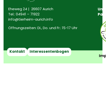
Eheweg 24 | 26607 Aurich
Uns
Tel.:
04941 – 71922
Par
info@tierheim-aurich.info
Öffnungszeiten: Di., Do. und Fr.: 15-17 Uhr
Kontakt
Interessentenbogen
Imp