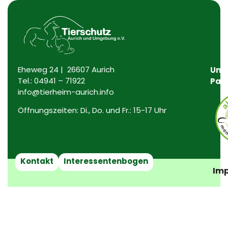
Eheweg 24 | 26607 Aurich
Uns
Tel.:
04941 – 71922
Par
info@tierheim-aurich.info
Öffnungszeiten: Di., Do. und Fr.: 15-17 Uhr
Kontakt
Interessentenbogen
Imp