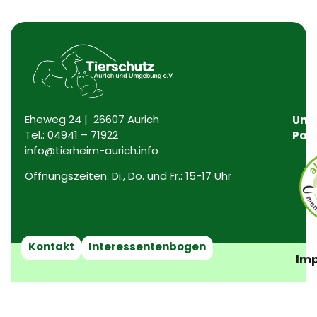
Eheweg 24 | 26607 Aurich
Uns
Tel.:
04941 – 71922
Par
info@tierheim-aurich.info
Öffnungszeiten: Di., Do. und Fr.: 15-17 Uhr
Kontakt
Interessentenbogen
Imp