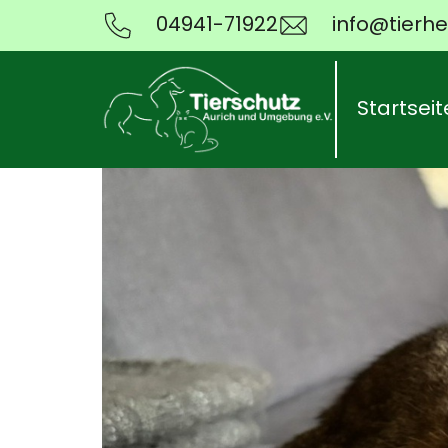
04941-71922
info@tierhe
Startseit